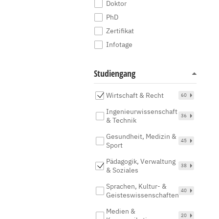
Doktor
PhD
Zertifikat
Infotage
Studiengang
Wirtschaft & Recht
60
Ingenieurwissenschaft
36
& Technik
Gesundheit, Medizin &
45
Sport
Pädagogik, Verwaltung
38
& Soziales
Sprachen, Kultur- &
40
Geisteswissenschaften
Medien &
20