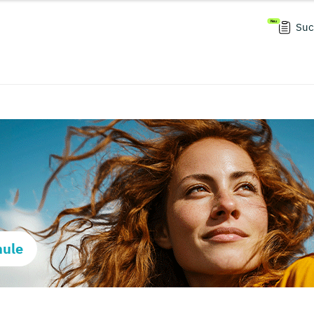
Suc
hule