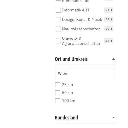
Kommunikation
Informatik & IT
25
Design, Kunst & Musik
32
Naturwissenschaften
30
Umwelt- &
19
Agrarwissenschaften
Ort und Umkreis
25 km
50 km
100 km
Bundesland