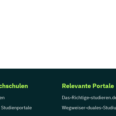
chschulen
Relevante Portale
en
Das-Richtige-studieren.d
 Studienportale
Wegweiser-duales-Studi