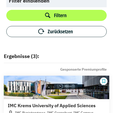
Filter einblenden
Filtern
Zurücksetzen
Ergebnisse (3):
Gesponserte Premiumprofile
IMC Krems University of Applied Sciences
IMC Piaristengasse, IMC Gozzoburg, IMC Campus...