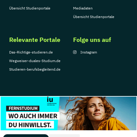
Übersicht Studienportale
Mediadaten
Übersicht Studienportale
Relevante Portale
Folge uns auf
Das-Richtige-studieren.de
Instagram
Wegweiser-duales-Studium.de
Studieren-berufsbegleitend.de
© Copyright 2026, TarGroup Media GmbH
Impressum
Über
Datenschutzerklärung
Nutzungsbedingungen
Barrier
uns