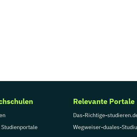
chschulen
Relevante Portale
en
Das-Richtige-studieren.d
 Studienportale
Wegweiser-duales-Studi