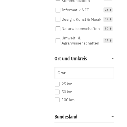
Kommunikation
Informatik & IT
25
Design, Kunst & Musik
32
Naturwissenschaften
30
Umwelt- &
19
Agrarwissenschaften
Ort und Umkreis
25 km
50 km
100 km
Bundesland