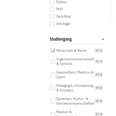
Doktor
PhD
Zertifikat
Infotage
Studiengang
Wirtschaft & Recht
60
Ingenieurwissenschaft
36
& Technik
Gesundheit, Medizin &
45
Sport
Pädagogik, Verwaltung
38
& Soziales
Sprachen, Kultur- &
40
Geisteswissenschaften
Medien &
20