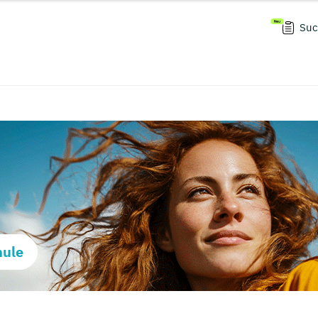
Suc
hule