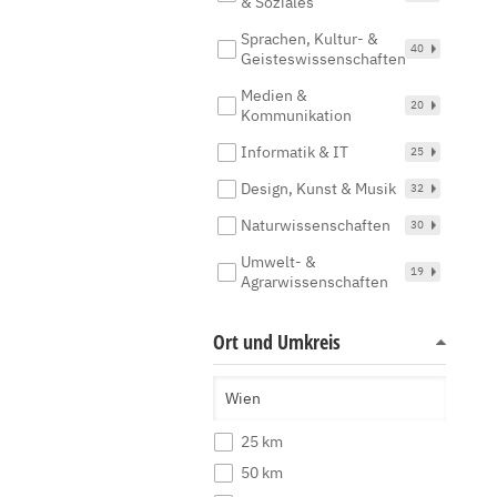
& Soziales
Sprachen, Kultur- &
40
Geisteswissenschaften
Medien &
20
Kommunikation
Informatik & IT
25
Design, Kunst & Musik
32
Naturwissenschaften
30
Umwelt- &
19
Agrarwissenschaften
Ort und Umkreis
25 km
50 km