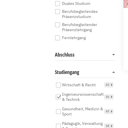
Duales Studium
Berufsbegleitendes
Präsenzstudium
Berufsbegleitender
Präsenzlehrgang
Fernlehrgang
Abschluss
Studiengang
Wirtschaft & Recht
60
Ingenieurwissenschaft
36
& Technik
Gesundheit, Medizin &
45
Sport
Pädagogik, Verwaltung
38