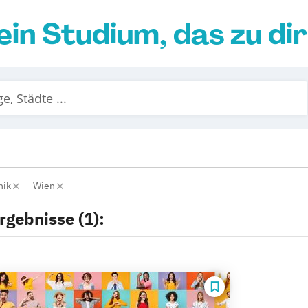
ein Studium, das zu di
nik
Wien
rgebnisse (1):