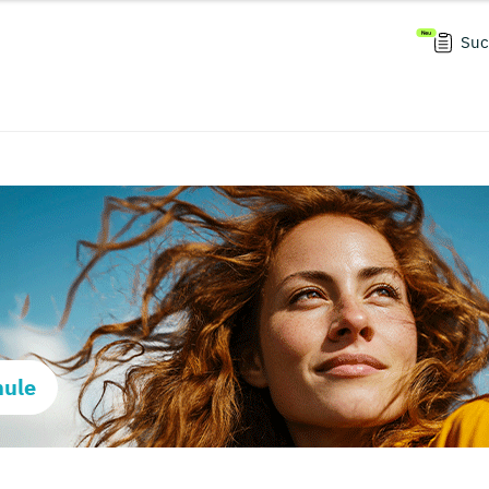
Suc
hule