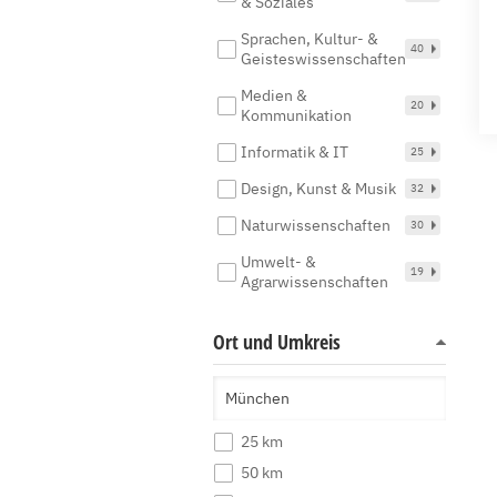
& Soziales
Sprachen, Kultur- &
40
Geisteswissenschaften
Medien &
20
Kommunikation
Informatik & IT
25
Design, Kunst & Musik
32
Naturwissenschaften
30
Umwelt- &
19
Agrarwissenschaften
Ort und Umkreis
25 km
50 km