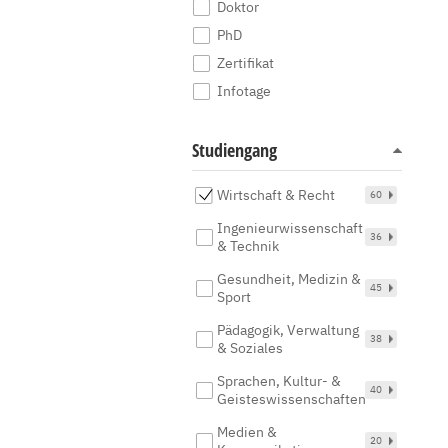
Doktor
PhD
Zertifikat
Infotage
Studiengang
Wirtschaft & Recht
60
Ingenieurwissenschaft
36
& Technik
Gesundheit, Medizin &
45
Sport
Pädagogik, Verwaltung
38
& Soziales
Sprachen, Kultur- &
40
Geisteswissenschaften
Medien &
20