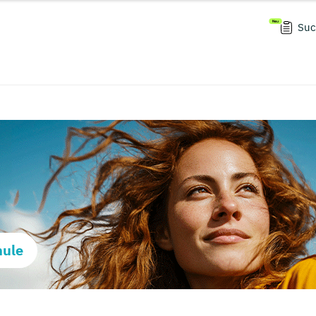
Suc
hule