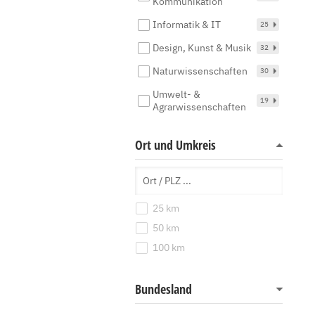
Kommunikation
Informatik & IT
25
Design, Kunst & Musik
32
Naturwissenschaften
30
Umwelt- &
19
Agrarwissenschaften
Ort und Umkreis
25 km
50 km
100 km
Bundesland