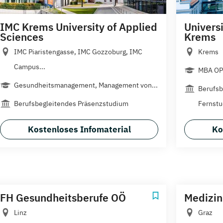
IMC Krems University of Applied
Univers
Sciences
Krems
IMC Piaristengasse, IMC Gozzoburg, IMC
Krems
Campus...
MBA OP
Gesundheitsmanagement, Management von...
Berufsb
Berufsbegleitendes Präsenzstudium
Fernst
Kostenloses Infomaterial
Ko
FH Gesundheitsberufe OÖ
Medizin
Linz
Graz