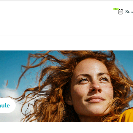
Suc
hule