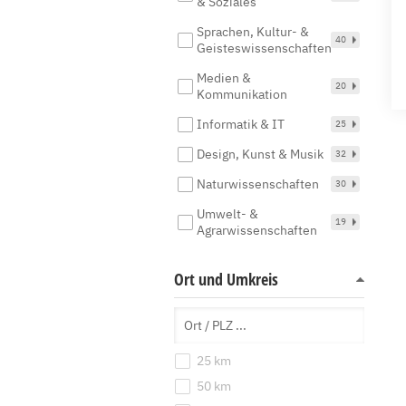
& Soziales
Sprachen, Kultur- &
40
Geisteswissenschaften
Medien &
20
Kommunikation
Informatik & IT
25
Design, Kunst & Musik
32
Naturwissenschaften
30
Umwelt- &
19
Agrarwissenschaften
Ort und Umkreis
25 km
50 km