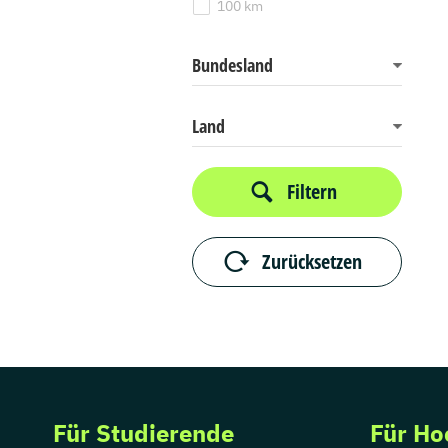
100 km
Bundesland
Land
Filtern
Zurücksetzen
Für Studierende
Für Ho