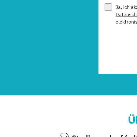
Ja, ich a
Datensch
elektroni
Ü