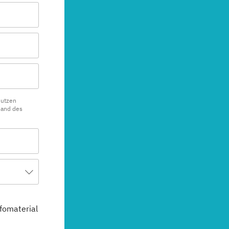
nutzen
sand des
fomaterial