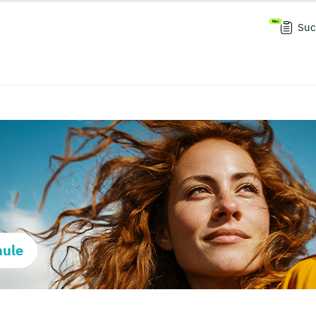
Suc
hule