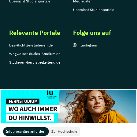
Übersicht Studienportale
Mediadaten
Übersicht Studienportale
Relevante Portale
Folge uns auf
Das-Richtige-studieren.de
Instagram
Wegweiser-duales-Studium.de
Studieren-berufsbegleitend.de
© Copyright 2026, TarGroup Media GmbH
Impressum
Über
Datenschutzerklärung
Nutzungsbedingungen
Barrier
uns
Infobroschüre anfordern
Zur Hochschule