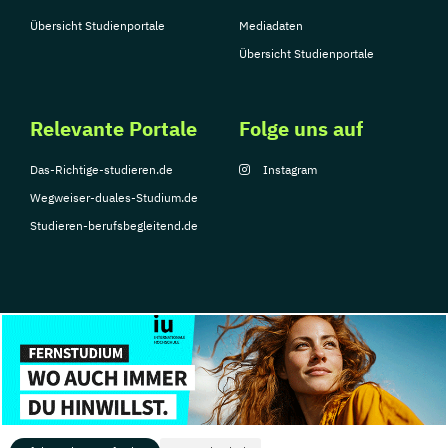
Übersicht Studienportale
Mediadaten
Übersicht Studienportale
Relevante Portale
Folge uns auf
Das-Richtige-studieren.de
Instagram
Wegweiser-duales-Studium.de
Studieren-berufsbegleitend.de
© Copyright 2026, TarGroup Media GmbH
Impressum
Über
Datenschutzerklärung
Nutzungsbedingungen
Barrier
uns