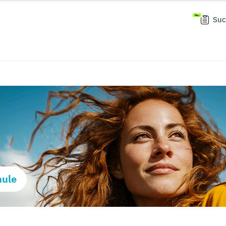
Suc
hule