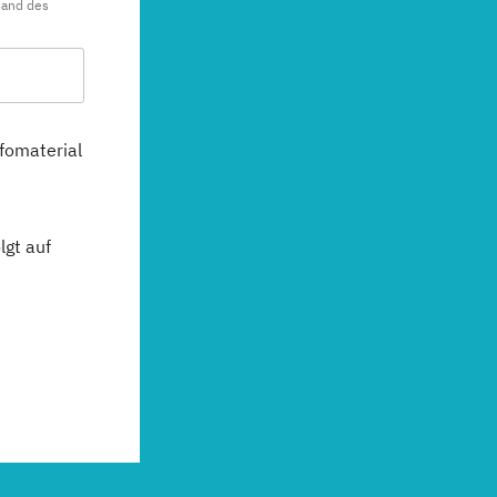
sand des
fomaterial
gt auf