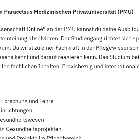
 Paracelsus Medizinischen Privatuniversität (PMU)
senschaft Online“ an der PMU kannst du deine Ausbild
eiteinteilung absolvieren. Der Studiengang richtet sich 
m. Du wirst zu einer Fachkraft in der Pflegewissenscha
ens kennt und darauf reagieren kann. Das Studium bein
llen fachlichen Inhalten, Praxisbezug und international
n Forschung und Lehre
einrichtungen
Gesundheitswesen
in Gesundheitsprojekten
en und Projekte im Pflegebereich