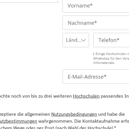
Ländervorwahl wählen ... *
Einige Hochschulen 
WhatsApp für den Ver
Infomaterials.
öchte noch von bis zu drei weiteren
Hochschulen
passendes In
kzeptiere die allgemeinen
Nutzungsbedingungen
und habe die
utzbestimmungen
wahrgenommen. Die Kontaktaufnahme erfol
schem Wege oder per Post (nach Wahl der Hochschule).*