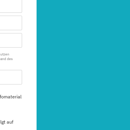
nutzen
sand des
fomaterial
gt auf