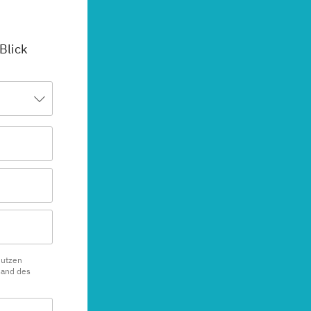
 Blick
nutzen
sand des