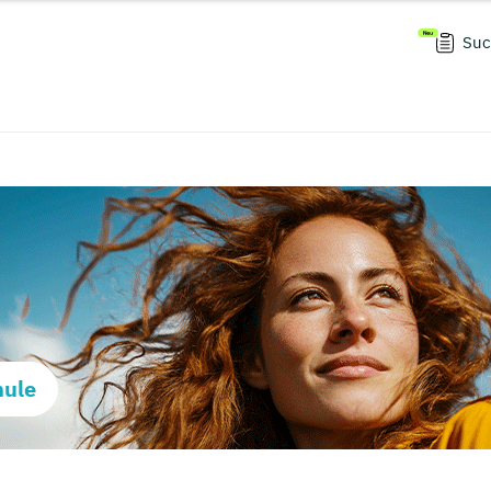
Suc
hule