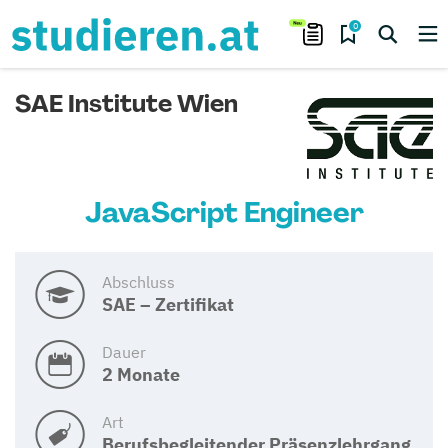
0
SAE Institute Wien
JavaScript Engineer
Abschluss
SAE – Zertifikat
Dauer
2 Monate
Art
Berufsbegleitender Präsenzlehrgang