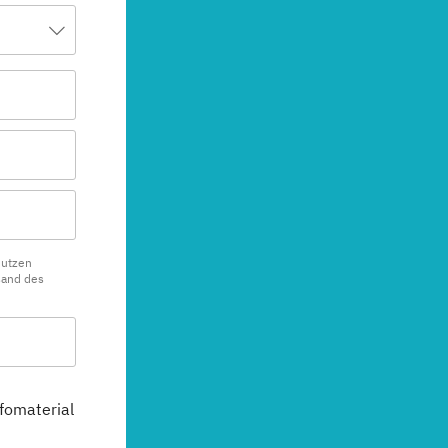
nutzen
sand des
fomaterial