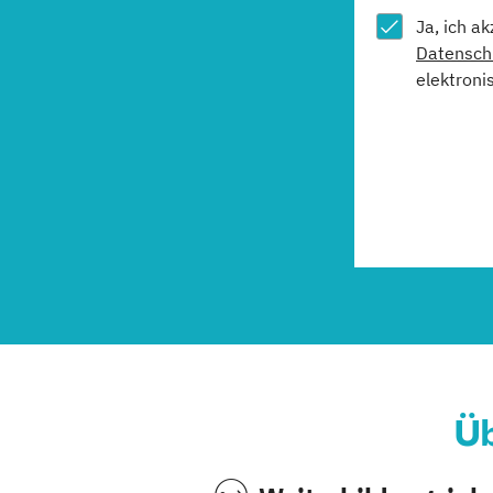
Ja, ich a
Datensch
elektroni
Üb