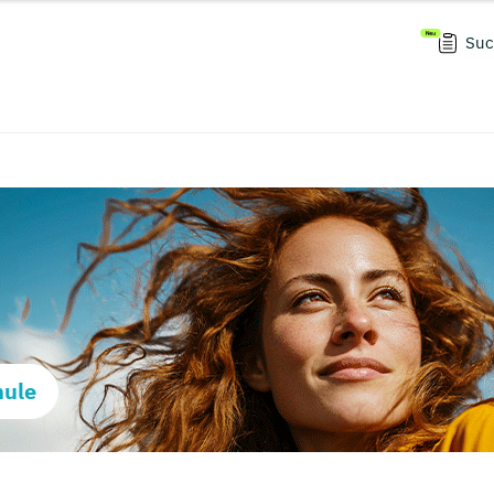
Suc
hule