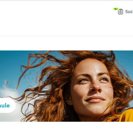
Suc
hule