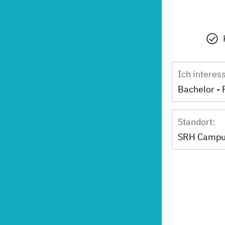
Ich interes
Standort:
SRH Campus