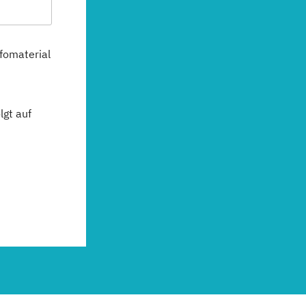
fomaterial
gt auf