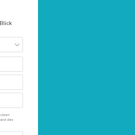
 Blick
nutzen
sand des