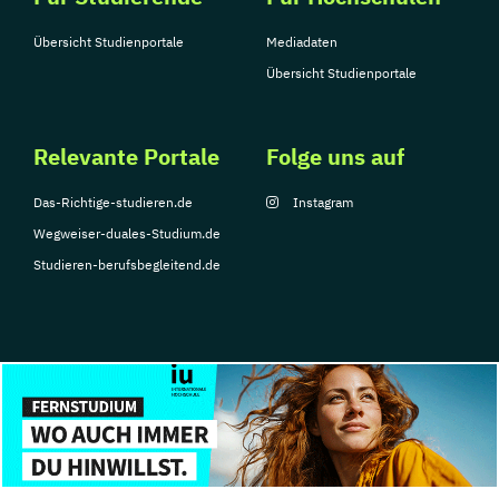
Übersicht Studienportale
Mediadaten
Übersicht Studienportale
Relevante Portale
Folge uns auf
Das-Richtige-studieren.de
Instagram
Wegweiser-duales-Studium.de
Studieren-berufsbegleitend.de
© Copyright 2026, TarGroup Media GmbH
Impressum
Über
Datenschutzerklärung
Nutzungsbedingungen
Barrier
uns