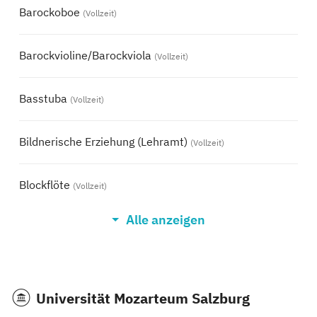
Barockoboe
(Vollzeit)
Barockvioline/Barockviola
(Vollzeit)
Basstuba
(Vollzeit)
Bildnerische Erziehung (Lehramt)
(Vollzeit)
Blockflöte
(Vollzeit)
Alle anzeigen
Cembalo
(Vollzeit)
Elementare Musik- & Tanzpädagogik
(Vollzeit)
Universität Mozarteum Salzburg
Fagott
(Vollzeit)