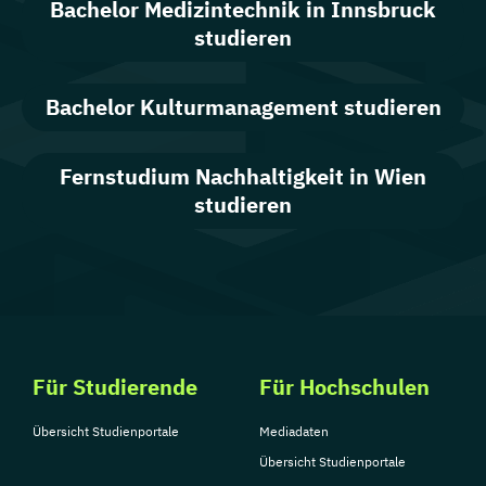
Bachelor Medizintechnik in Innsbruck
Gesang
(Vollzeit)
studieren
Instrumental(gesangs)pädagogisches Studium
Bachelor Kulturmanagement studieren
Gitarre
(Vollzeit)
Fernstudium Nachhaltigkeit in Wien
Instrumental(gesangs)pädagogisches Studium
studieren
Hackbrett
(Vollzeit)
Instrumental(gesangs)pädagogisches Studium
Harfe
(Vollzeit)
Instrumental(gesangs)pädagogisches Studium Horn
Für Studierende
Für Hochschulen
(Vollzeit)
Übersicht Studienportale
Mediadaten
Instrumental- & gesangspädagogisches Studium
Übersicht Studienportale