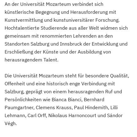
An der Universität Mozarteum verbindet sich
künstlerische Begegnung und Herausforderung mit
Gesang
(Vollzeit)
Kunstvermittlung und kunstuniversitärer Forschung.
Hochtalentierte Studierende aus aller Welt widmen sich
gemeinsam mit renommierten Lehrenden an den
Gestaltung: Technik. Textil (Lehramt)
(Vollzeit)
Standorten Salzburg und Innsbruck der Entwicklung und
Erschließung der Künste und der Ausbildung von
Gitarre
(Vollzeit)
herausragendem Talent.
Harfe
(Vollzeit)
Die Universität Mozarteum steht für besondere Qualität,
Offenheit und eine historisch enge Verbindung mit
Salzburg, geprägt von einem herausragenden Ruf und
Horn
(Vollzeit)
Persönlichkeiten wie Bianca Bianci, Bernhard
Paumgartner, Clemens Krauss, Paul Hindemith, Lilli
Instrumental(gesangs)pädagogisches Studium
Lehmann, Carl Orff, Nikolaus Harnoncourt und Sándor
Akkordeon
(Vollzeit)
Végh.