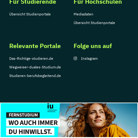
Für Studierende
Für Hochschulen
Übersicht Studienportale
Mediadaten
Übersicht Studienportale
Relevante Portale
Folge uns auf
Das-Richtige-studieren.de
Instagram
Wegweiser-duales-Studium.de
Studieren-berufsbegleitend.de
© Copyright 2026, TarGroup Media GmbH
Impressum
Über
Datenschutzerklärung
Nutzungsbedingungen
Barrier
uns