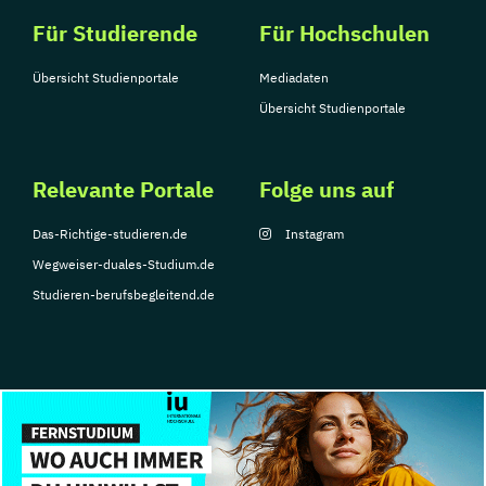
Für Studierende
Für Hochschulen
Übersicht Studienportale
Mediadaten
Übersicht Studienportale
Relevante Portale
Folge uns auf
Das-Richtige-studieren.de
Instagram
Wegweiser-duales-Studium.de
Studieren-berufsbegleitend.de
© Copyright 2026, TarGroup Media GmbH
Impressum
Über
Datenschutzerklärung
Nutzungsbedingungen
Barrier