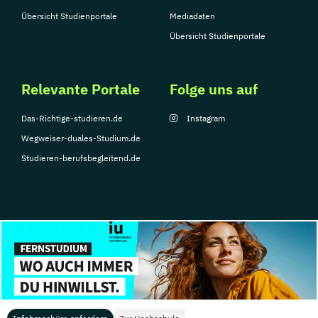
Übersicht Studienportale
Mediadaten
Übersicht Studienportale
Relevante Portale
Folge uns auf
Das-Richtige-studieren.de
Instagram
Wegweiser-duales-Studium.de
Studieren-berufsbegleitend.de
© Copyright 2026, TarGroup Media GmbH
Impressum
Über
Datenschutzerklärung
Nutzungsbedingungen
Barrier
uns