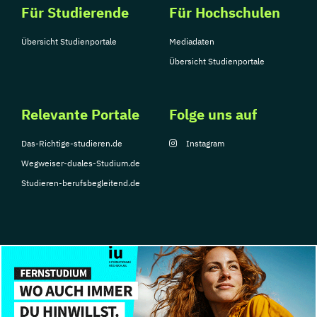
Für Studierende
Für Hochschulen
Übersicht Studienportale
Mediadaten
Übersicht Studienportale
Relevante Portale
Folge uns auf
Das-Richtige-studieren.de
Instagram
Wegweiser-duales-Studium.de
Studieren-berufsbegleitend.de
© Copyright 2026, TarGroup Media GmbH
Impressum
Über
Datenschutzerklärung
Nutzungsbedingungen
Barrier
uns