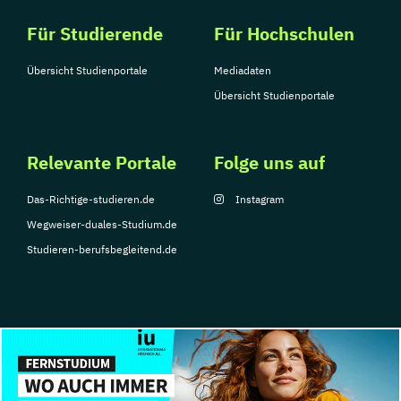
Für Studierende
Für Hochschulen
Übersicht Studienportale
Mediadaten
Übersicht Studienportale
Relevante Portale
Folge uns auf
Das-Richtige-studieren.de
Instagram
Wegweiser-duales-Studium.de
Studieren-berufsbegleitend.de
© Copyright 2026, TarGroup Media GmbH
Impressum
Über
Datenschutzerklärung
Nutzungsbedingungen
Barrier