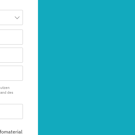
nutzen
sand des
fomaterial