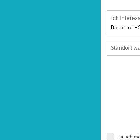
Ich interes
Bachelor - 
Standort wä
Ja, ich m