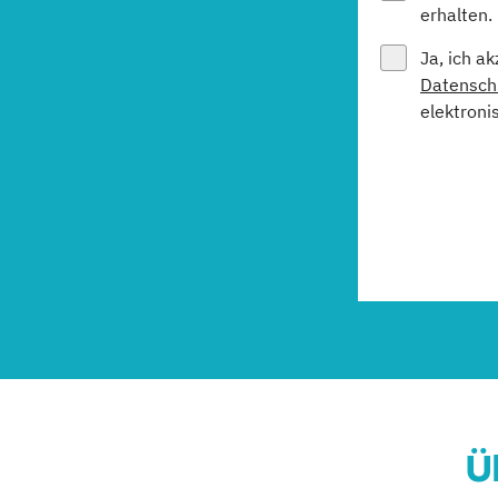
erhalten.
Ja, ich a
Datensch
elektroni
Ü