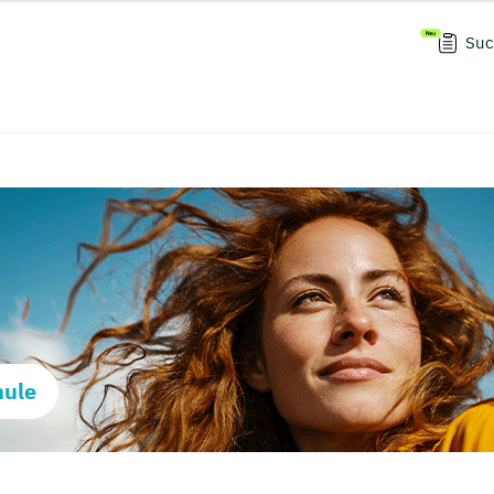
Suc
hule