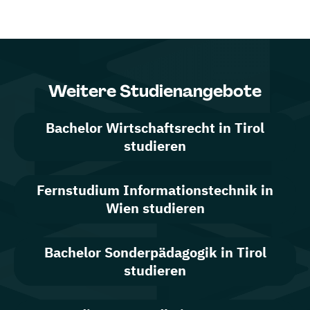
Islamische Religion (Lehramt)
(Vollzeit)
Italienisch (Lehramt)
(Vollzeit)
Katholische Religion (Lehramt)
Weitere Studienangebote
(Vollzeit)
Bachelor Wirtschaftsrecht in Tirol
Latein (Lehramt)
(Vollzeit)
studieren
Lehramt Primarstufe
(Vollzeit)
Fernstudium Informationstechnik in
Wien studieren
Lehramt Sekundarstufe Berufsbildung (Ernährung)
(Vollzeit)
Bachelor Sonderpädagogik in Tirol
studieren
Lehramt Sekundarstufe Berufsbildung (Information
und Kommunikation)
(Vollzeit)