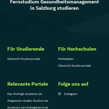
Fernstudium Gesundheitsmanagement
in Salzburg studieren
Lehramt Sekundarstufe Berufsbildung (Mode und
Design)
(Vollzeit)
Lehramt Sekundarstufe Berufsbildung (Technik und
Gewerbe)
(Berufsbegleitendes Präsenzstudium)
Für Studierende
Für Hochschulen
Mathematik (Lehramt)
(Vollzeit)
Übersicht Studienportale
Mediadaten
Musikerziehung (Lehramt)
(Vollzeit)
Übersicht Studienportale
Physik (Lehramt)
(Vollzeit)
Relevante Portale
Folge uns auf
Das-Richtige-studieren.de
Instagram
Russisch (Lehramt)
(Vollzeit)
Wegweiser-duales-Studium.de
Studieren-berufsbegleitend.de