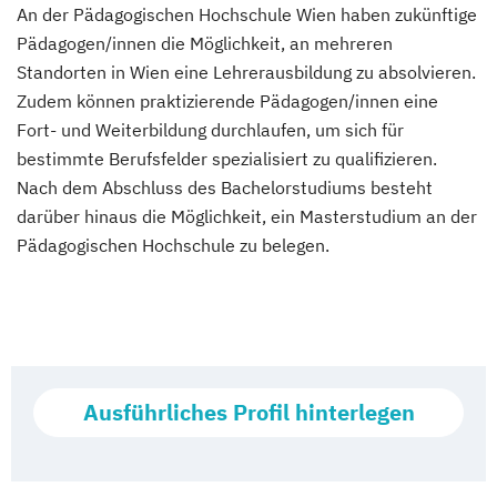
An der Pädagogischen Hochschule Wien haben zukünftige
Pädagogen/innen die Möglichkeit, an mehreren
Französisch (Lehramt)
(Vollzeit)
Standorten in Wien eine Lehrerausbildung zu absolvieren.
Zudem können praktizierende Pädagogen/innen eine
Fort- und Weiterbildung durchlaufen, um sich für
Geographie & Wirtschaftskunde (Lehramt)
(Vollzeit)
bestimmte Berufsfelder spezialisiert zu qualifizieren.
Nach dem Abschluss des Bachelorstudiums besteht
Geschichte, Sozialkunde, Politische Bildung
darüber hinaus die Möglichkeit, ein Masterstudium an der
(Lehramt)
(Vollzeit)
Pädagogischen Hochschule zu belegen.
Griechisch (Lehramt)
(Vollzeit)
Informatik (Lehramt)
(Vollzeit)
Ausführliches Profil hinterlegen
Instrumentalmusikerziehung (Lehramt)
(Vollzeit)