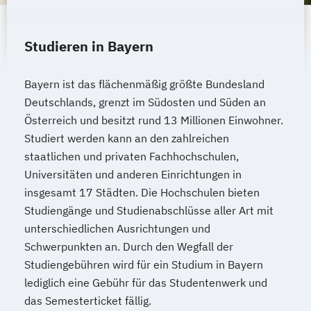
Wirtschaftsingenieurwesen Produktion
Wirtschaftsingenieurwesen für Ingenieure
Wirtschaftsingenieurwesen für
Studieren in Bayern
Wirtschaftswissenschaftler
Wirtschafts­ingenieur­wesen
Bayern ist das flächenmäßig größte Bundesland
Fahrzeugtechnik
Deutschlands, grenzt im Südosten und Süden an
Wirtschafts­ingenieur­wesen Informatik
Österreich und besitzt rund 13 Millionen Einwohner.
Wirtschafts­ingenieur­wesen
Studiert werden kann an den zahlreichen
staatlichen und privaten Fachhochschulen,
Kunststofftechnik
Universitäten und anderen Einrichtungen in
Wirtschafts­ingenieur­wesen Künstliche
insgesamt 17 Städten. Die Hochschulen bieten
Intelligenz
Studiengänge und Studienabschlüsse aller Art mit
Wirtschafts­ingenieur­wesen Lebensmittel
unterschiedlichen Ausrichtungen und
Wirtschafts­ingenieur­wesen Logistik
Schwerpunkten an. Durch den Wegfall der
Wirtschafts­ingenieur­wesen Mechatronik
Studiengebühren wird für ein Studium in Bayern
Wirtschafts­ingenieur­wesen Medizintechnik
lediglich eine Gebühr für das Studentenwerk und
das Semesterticket fällig.