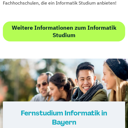
und Produktkennzeichnung
Fachhochschulen, die ein Informatik Studium anbieten!
New Venture Management
Professional Software Engineering
Prozesssimulation in der
Weitere Informationen zum Informatik
Verfahrenstechnik
Studium
Regenerative Energietechnik
Technikfolgen­abschätzung
Technische Betriebswirtschaft
Technische Informatik
Wasserstofftechnologien
Wirtschaftsinformatik
Wirtschaftsingenieurwesen
Wirtschaftsingenieurwesen
Baumanagement
Fernstudium Informatik in
Wirtschaftsingenieurwesen Erneuerbare
Energien
Bayern