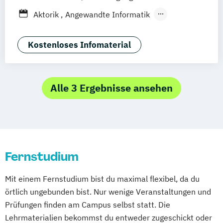
Elektrotechnik
Göttingen
Leipzig
Freiburg
Wien
Aktorik
Angewandte Informatik
Entrepreneurship und Innovation
Zürich
Rostock
Dortmund
Angewandte Mathematik
Ernährungswissenschaften
Animation Design
App-Entwicklung
Kostenloses Infomaterial
Fachübersetzen Technik
Bauingenieurwesen
Fachübersetzen Wirtschaft
Betriebswirtschaftslehre
Fahrzeugtechnik
General Management
Betriebswirtschaftslehre und
Alle 3 Ergebnisse ansehen
Gesundheitsmanagement
Wirtschaftspsychologie
Gesundheitspädagogik
Big Data und Data Science
Global Management und Communication
Chemische Verfahrenstechnik
Heilpädagogik
Informatik
Computational Chemistry
International Business Communication
Fernstudium
Digital Transformation and Organizational
International Management
Development
KI im Management
Kindheitspädagogik
Mit einem Fernstudium bist du maximal flexibel, da du
Digitale Medien
Künstliche Intelligenz
örtlich ungebunden bist. Nur wenige Veranstaltungen und
Digitale Transformation kompakt
Logistikmanagement
Marketing
Prüfungen finden am Campus selbst statt. Die
Digitales Energiemanagement
Maschinenbau
Mechatronik
Lehrmaterialien bekommst du entweder zugeschickt oder