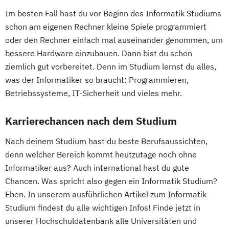
Innovations- und Technologiemanagement
Im besten Fall hast du vor Beginn des Informatik Studiums
Wirtschaftsingenieurwesen
schon am eigenen Rechner kleine Spiele programmiert
Kommunikationsdesign
Wirtschaftsingenieurwesen
oder den Rechner einfach mal auseinander genommen, um
Kunststofftechnik
Energiesysteme mit Erneuerbaren Energien
bessere Hardware einzubauen. Dann bist du schon
Lebensmittelverfahrenstechnik
ziemlich gut vorbereitet. Denn im Studium lernst du alles,
Leit- und Sicherungstechnik
Wirtschaftspsychologie
was der Informatiker so braucht: Programmieren,
Maschinenbau
Materials Science
Betriebssysteme, IT-Sicherheit und vieles mehr.
Mathematik für Studierende
ingenieurwissenschaftlicher Fächer
Karrierechancen nach dem Studium
Mathematik für Studierende
Nach deinem Studium hast du beste Berufsaussichten,
wirtschaftswissenschaftlicher Fächer
denn welcher Bereich kommt heutzutage noch ohne
Mechatronik
Mediengestaltung
Informatiker aus? Auch international hast du gute
Medizintechnik
Chancen. Was spricht also gegen ein Informatik Studium?
Mensch-Computer-Interaktion
Eben. In unserem ausführlichen Artikel zum Informatik
Nachhaltiges Design
Studium findest du alle wichtigen Infos! Finde jetzt in
Nationale und internationale Zertifizierung
unserer Hochschuldatenbank alle Universitäten und