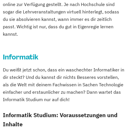
Einführung in die Elektrotechnik
Mechatronik - Robotik und Automatisierung
online zur Verfügung gestellt. Je nach Hochschule sind
Einführung in die IT-Sicherheit
sogar die Lehrveranstaltungen virtuell hinterlegt, sodass
Elektrische und hybride Antriebe
Medical Leadership
du sie absolvieren kannst, wann immer es dir zeitlich
Elektro- und Informationstechnik
Nachhaltigkeit und Systemisches
passt. Wichtig ist nur, dass du gut in Eigenregie lernen
Elektrotechnik
kannst.
Management
Energieerzeugung aus Biomasse
Online Marketing
Online-Marketing
Energieingenieurwesen
Personalmanagement
Informatik
Energiespeichertechnik
Pflegemanagement
Pflegepädagogik
Energieverfahrenstechnik
Projektmanagement
Psychologie
Du weißt jetzt schon, dass ein waschechter Informatiker in
Energiewirtschaft und -management
Software Engineering
Soziale Arbeit
dir steckt? Und du kannst dir nichts Besseres vorstellen,
Engineering Management
Sozialmanagement
Sportmanagement
als die Welt mit deinem Fachwissen in Sachen Technologie
Fahrzeugtechnik
Game Design
Technische Betriebswirtschaftslehre
einfacher und erstaunlicher zu machen? Dann wartet das
Game Development
Technologie- und Innovationsmanagement
Informatik Studium nur auf dich!
Gestaltung interaktiver Systeme
IT-Sicherheit
Industriedesign
Informatik Studium: Voraussetzungen und
Verfahrenstechnik
Wirtschaftsinformatik
Informatik
Ingenieurpsychologie
Wirtschaftsinformatik und IT-Management
Inhalte