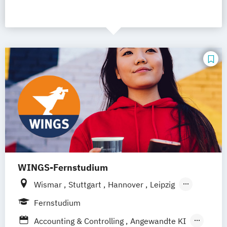
WINGS-Fernstudium
Wismar
Stuttgart
Hannover
Leipzig
Frankfurt am Main
Berlin
Hamburg
Fernstudium
Düsseldorf
München
Dortmund
Bonn
Accounting & Controlling
Angewandte KI