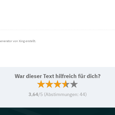
nerator von Xing erstellt.
War dieser Text hilfreich für dich?
3,64
/5 (Abstimmungen:
44
)