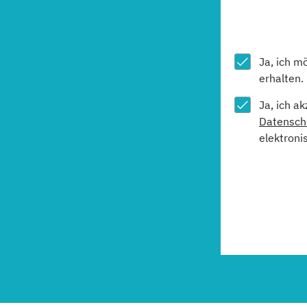
Ja, ich m
erhalten.
Ja, ich a
Datensch
elektroni