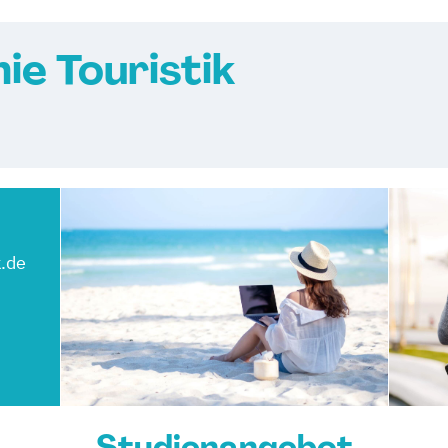
e Touristik
.de
Studienangebot