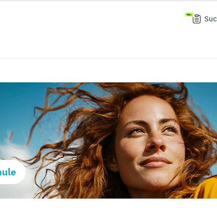
Suc
hule