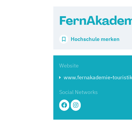
FernAkademi
Hochschule merken
Website
www.fernakademie-touristik
Social Networks