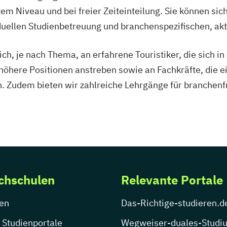
em Niveau und bei freier Zeiteinteilung. Sie können si
duellen Studienbetreuung und branchenspezifischen, aktu
ch, je nach Thema, an erfahrene Touristiker, die sich i
öhere Positionen anstreben sowie an Fachkräfte, die e
. Zudem bieten wir zahlreiche Lehrgänge für branchen
chschulen
Relevante Portale
en
Das-Richtige-studieren.d
 Studienportale
Wegweiser-duales-Studi