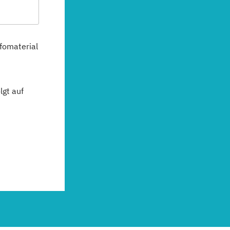
fomaterial
gt auf