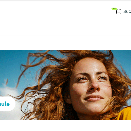
Suc
hule