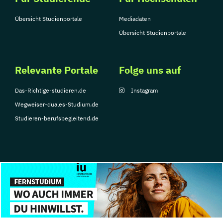
Übersicht Studienportale
Mediadaten
Übersicht Studienportale
Relevante Portale
Folge uns auf
Das-Richtige-studieren.de
Instagram
Wegweiser-duales-Studium.de
Studieren-berufsbegleitend.de
© Copyright 2026, TarGroup Media GmbH
Impressum
Über
Datenschutzerklärung
Nutzungsbedingungen
Barrier
uns