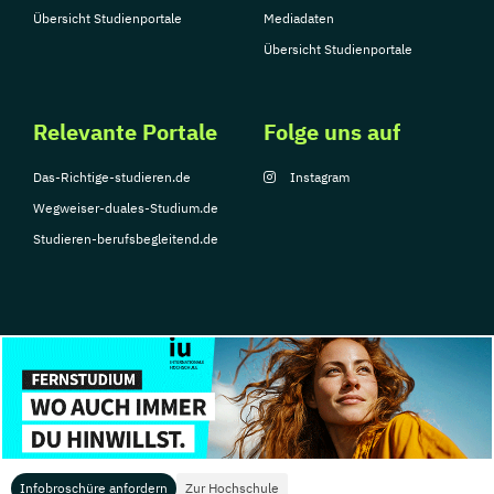
Übersicht Studienportale
Mediadaten
Übersicht Studienportale
Relevante Portale
Folge uns auf
Das-Richtige-studieren.de
Instagram
Wegweiser-duales-Studium.de
Studieren-berufsbegleitend.de
© Copyright 2026, TarGroup Media GmbH
Impressum
Über
Datenschutzerklärung
Nutzungsbedingungen
Barrier
uns
Infobroschüre anfordern
Zur Hochschule