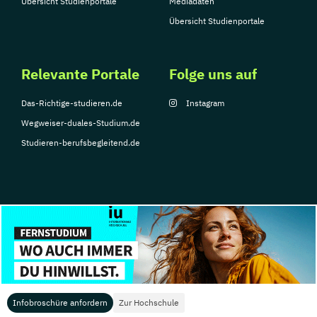
Übersicht Studienportale
Mediadaten
Übersicht Studienportale
Relevante Portale
Folge uns auf
Das-Richtige-studieren.de
Instagram
Wegweiser-duales-Studium.de
Studieren-berufsbegleitend.de
© Copyright 2026, TarGroup Media GmbH
Impressum
Über
Datenschutzerklärung
Nutzungsbedingungen
Barrier
uns
Infobroschüre anfordern
Zur Hochschule