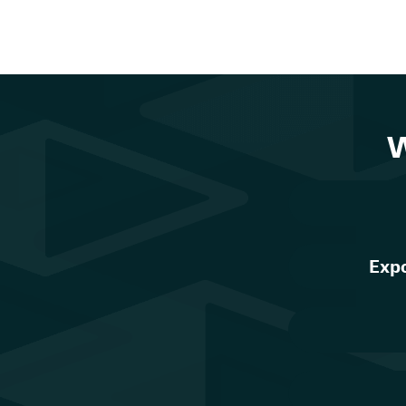
W
Expo