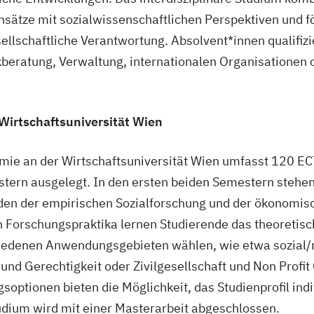
nsätze mit sozialwissenschaftlichen Perspektiven und fö
llschaftliche Verantwortung. Absolvent*innen qualifizier
ikberatung, Verwaltung, internationalen Organisationen 
 Wirtschaftsuniversität Wien
e an der Wirtschaftsuniversität Wien umfasst 120 ECT
tern ausgelegt. In den ersten beiden Semestern stehen 
n der empirischen Sozialforschung und der ökonomisc
en Forschungspraktika lernen Studierende das theoretis
iedenen Anwendungsgebieten wählen, wie etwa sozial/
k und Gerechtigkeit oder Zivilgesellschaft und Non Profi
gsoptionen bieten die Möglichkeit, das Studienprofil in
dium wird mit einer Masterarbeit abgeschlossen.