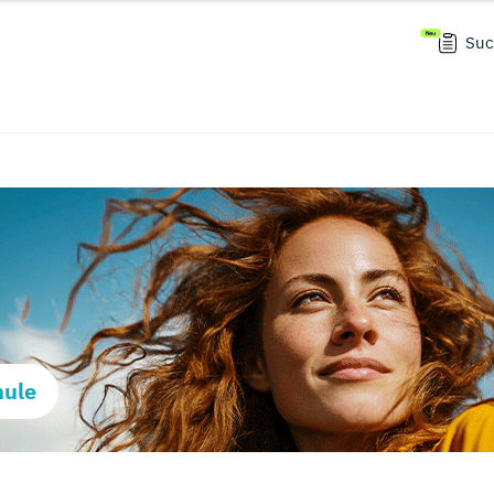
Suc
hule