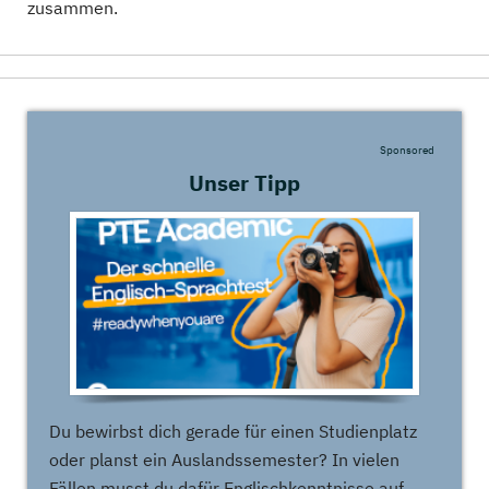
zusammen.
Sponsored
Unser Tipp
Du bewirbst dich gerade für einen Studienplatz
oder planst ein Auslandssemester? In vielen
Fällen musst du dafür Englischkenntnisse auf