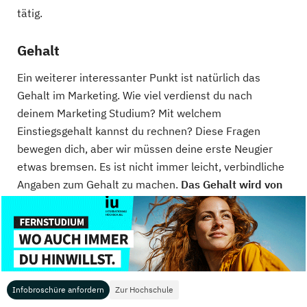
tätig.
Gehalt
Ein weiterer interessanter Punkt ist natürlich das
Gehalt im Marketing. Wie viel verdienst du nach
deinem Marketing Studium? Mit welchem
Einstiegsgehalt kannst du rechnen? Diese Fragen
bewegen dich, aber wir müssen deine erste Neugier
etwas bremsen. Es ist nicht immer leicht, verbindliche
Angaben zum Gehalt zu machen.
Das Gehalt wird von
vielen verschiedenen Faktoren beeinflusst.
So macht
es in erster Linie einen großen Unterschied, in welcher
Branche du tätig bist. In der Marketingabteilung eines
großen Unternehmens wird mit Sicherheit anders
bezahlt, als bei einer kleinen Marketingagentur.
Infobroschüre anfordern
Zur Hochschule
Außerdem spielt es natürlich eine Rolle, welchen