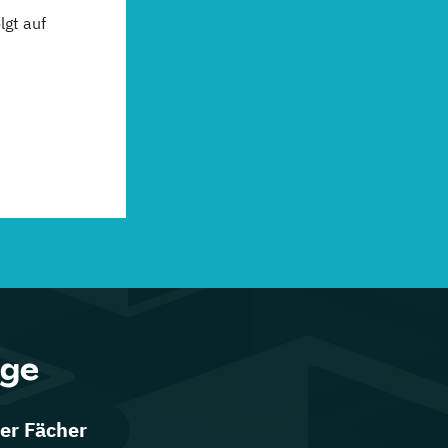
gt auf
nge
er Fächer