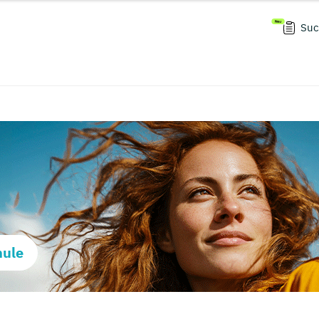
Suc
hule