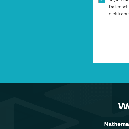
Datensch
elektroni
We
Mathemat