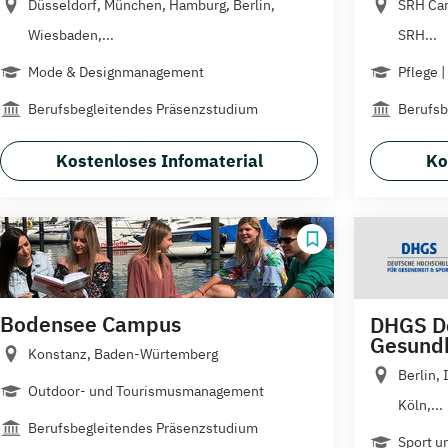
Düsseldorf, München, Hamburg, Berlin,
SRH Cam
Wiesbaden,...
SRH...
Mode & Designmanagement
Pflege |
Berufsbegleitendes Präsenzstudium
Berufsb
Kostenloses Infomaterial
Ko
Bodensee Campus
DHGS De
Gesundh
Konstanz, Baden-Würtemberg
Berlin,
Outdoor- und Tourismusmanagement
Köln,...
Berufsbegleitendes Präsenzstudium
Sport u