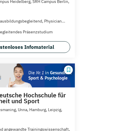
pus Heidelberg, SRH Campus Berlin,
 ausbildungsbegleitend, Physician...
egleitendes Präsenzstudium
stenloses Infomaterial
utsche Hochschule für
eit und Sport
 Ismaning, Unna, Hamburg, Leipzig,
nd angewandte Trainingswissenschaft,