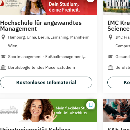
Hochschule für angewandtes
IMC Kre
Management
Science
Hamburg, Unna, Berlin, Ismaning, Mannheim,
IMC Pia
Wien,...
Campus.
Sportmanagement - Fußballmanagement,...
Gesundh
Berufsbegleitendes Präsenzstudium
Berufsb
Kostenloses Infomaterial
Ko
Privatuniversität Schloss
SAE Ins