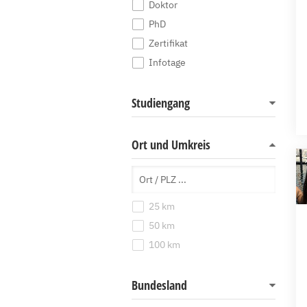
Doktor
PhD
Zertifikat
Infotage
Studiengang
Ort und Umkreis
25 km
50 km
100 km
Bundesland