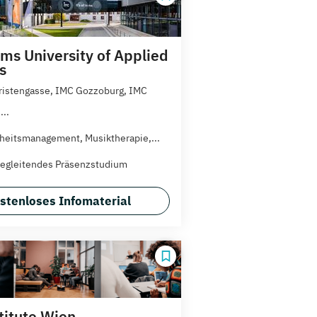
ms University of Applied
s
ristengasse, IMC Gozzoburg, IMC
..
eitsmanagement, Musiktherapie,...
egleitendes Präsenzstudium
stenloses Infomaterial
titute Wien