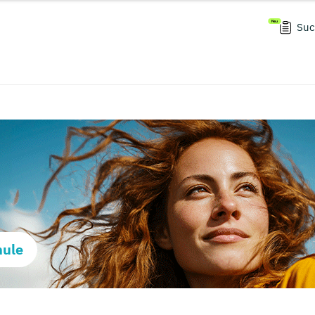
Suc
hule