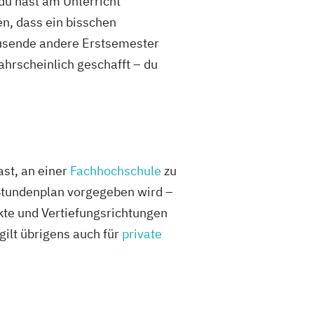
du hast am Unterricht
n, dass ein bisschen
tausende andere Erstsemester
ahrscheinlich geschafft – du
ast, an einer
Fachhochschule
zu
r Stundenplan vorgegeben wird –
kte und Vertiefungsrichtungen
ilt übrigens auch für
private