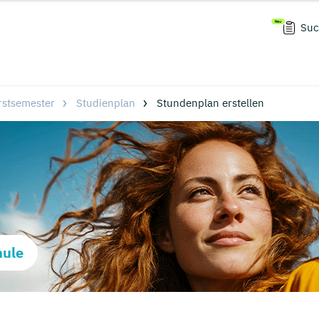
Suc
rstsemester
Studienplan
Stundenplan erstellen
hule