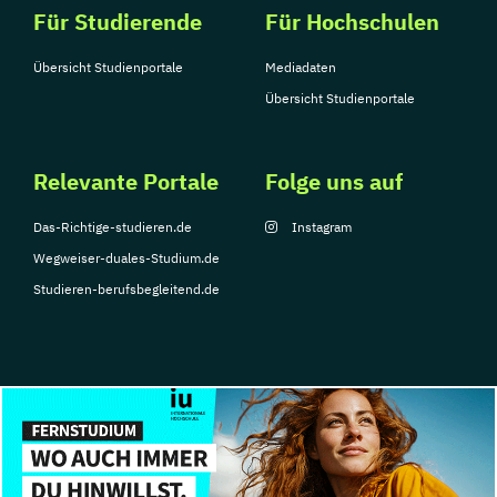
Für Studierende
Für Hochschulen
Übersicht Studienportale
Mediadaten
Übersicht Studienportale
Relevante Portale
Folge uns auf
Das-Richtige-studieren.de
Instagram
Wegweiser-duales-Studium.de
Studieren-berufsbegleitend.de
© Copyright 2026, TarGroup Media GmbH
Impressum
Über
Datenschutzerklärung
Nutzungsbedingungen
Barrier
uns