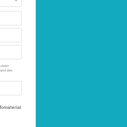
nutzen
sand des
fomaterial