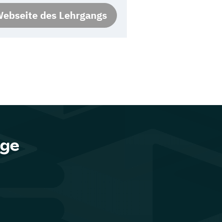
ebseite des Lehrgangs
nge