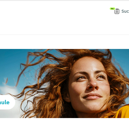
Suc
hule