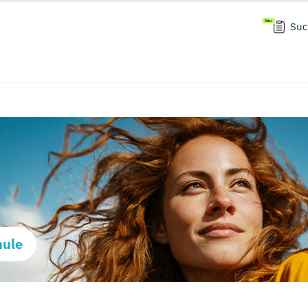
Suc
hule