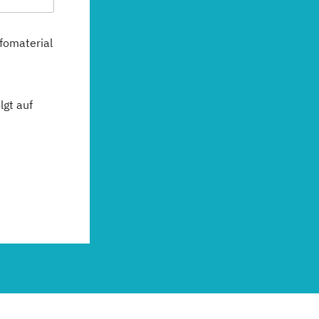
fomaterial
gt auf