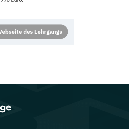
ebseite des Lehrgangs
nge