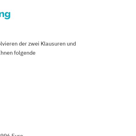
ung
lvieren der zwei Klausuren und
 Ihnen folgende
 996 Euro.