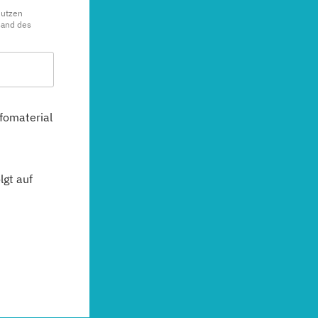
nutzen
sand des
fomaterial
gt auf