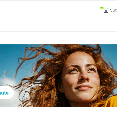
Suc
hule