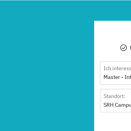
Ich interes
Standort:
SRH Campu