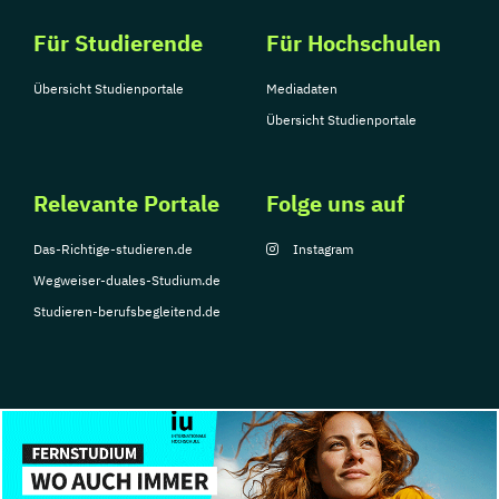
Für Studierende
Für Hochschulen
Übersicht Studienportale
Mediadaten
Übersicht Studienportale
Relevante Portale
Folge uns auf
Das-Richtige-studieren.de
Instagram
Wegweiser-duales-Studium.de
Studieren-berufsbegleitend.de
© Copyright 2026, TarGroup Media GmbH
Impressum
Über
Datenschutzerklärung
Nutzungsbedingungen
Barrier