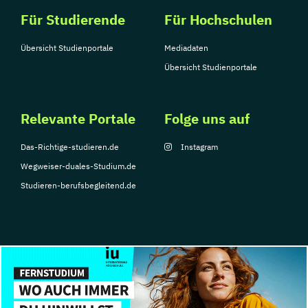
Für Studierende
Für Hochschulen
Übersicht Studienportale
Mediadaten
Übersicht Studienportale
Relevante Portale
Folge uns auf
Das-Richtige-studieren.de
Instagram
Wegweiser-duales-Studium.de
Studieren-berufsbegleitend.de
© Copyright 2026, TarGroup Media GmbH
Impressum
Über
Datenschutzerklärung
Nutzungsbedingungen
Barrier