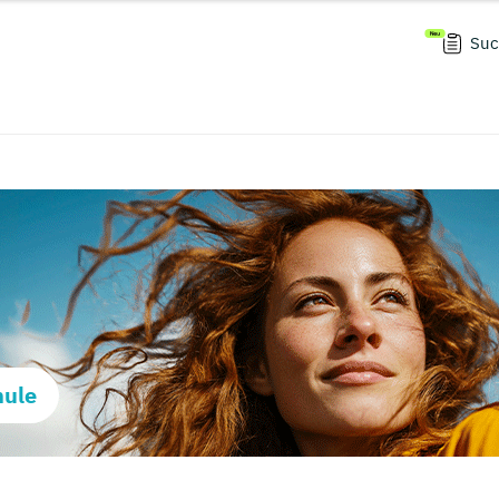
Suc
hule