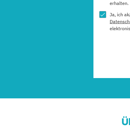
erhalten.
Ja, ich a
Datensch
elektroni
Ü