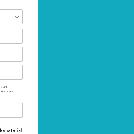
nutzen
sand des
fomaterial