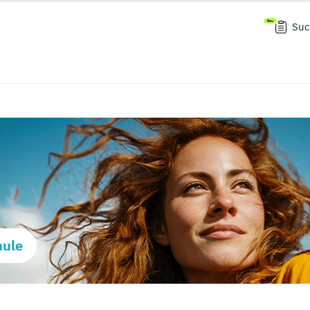
Suc
hule