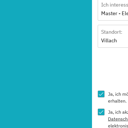
Ich interes
Standort:
Villach
Ja, ich m
erhalten.
Ja, ich a
Datensch
elektroni