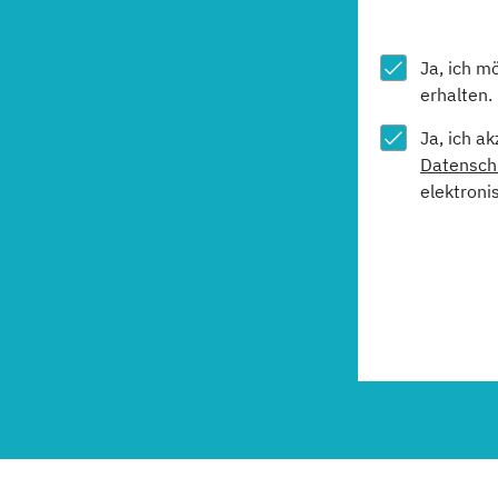
Ja, ich m
erhalten.
Ja, ich a
Datensch
elektroni