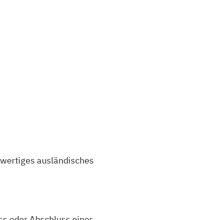
hwertiges ausländisches
uss oder Abschluss einer