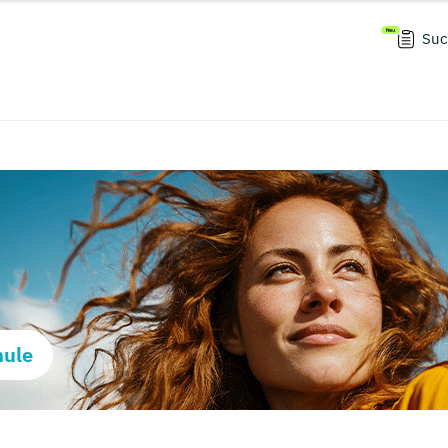
Suc
hule