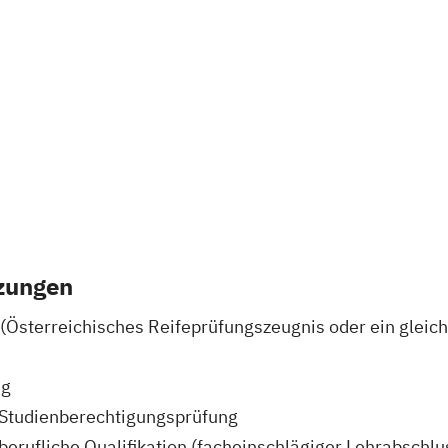
0
zungen
(Österreichisches Reifeprüfungszeugnis oder ein gleic
ng
 Studienberechtigungsprüfung
berufliche Qualifikation (facheinschlägiger Lehrabschl