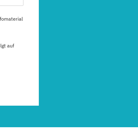
fomaterial
gt auf