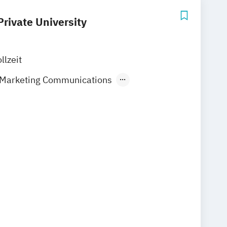
rivate University
llzeit
 Marketing Communications
Management
ganizational Security Management
Arts
Communications Management
e (MS)
Cybersecurity
Data Analytics
nnovation
Educational Studies
hnology (MET)
 Management
Finance
Gerontology
e Development
es Management