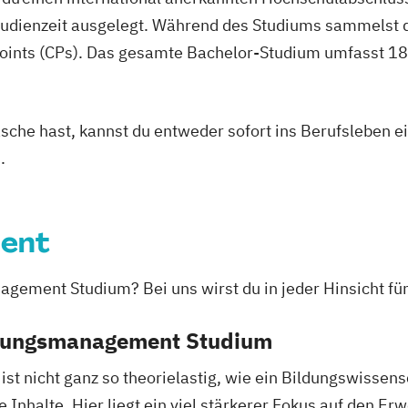
nagement
Teaching Englis
studienzeit ausgelegt. Während des Studiums sammelst 
oints (CPs). Das gesamte Bachelor-Studium umfasst 180
igence (DE/EN)
cience (DE/EN)
asche hast, kannst du entweder sofort ins Berufsleben e
ent (DE/EN)
.
ent
th
p (DE/EN)
gement Studium? Bei uns wirst du in jeder Hinsicht fü
ldungsmanagement Studium
 nicht ganz so theorielastig, wie ein Bildungswissensc
 Inhalte. Hier liegt ein viel stärkerer Fokus auf den 