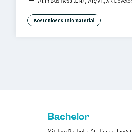
AI in Business (EN)
AR/VR/XR Develo
Agrarmanagement
Angewandte Germ
Angewandte Künstliche Intelligenz
Kostenloses Infomaterial
Angewandte Psychologie (DE/EN)
Angewandte Psychologie und Beratun
Artificial Intelligence (DE/EN)
Aviation Management (DE/EN)
Bank- und Kapitalmarktrecht
Bauinge
Bauprojektmanagement
Betriebswirt
Betriebswirt/in im Gesundheitsmana
Betriebswirt/in im Pflegemanagement
Betriebswirtschaftslehre
Betriebswirtschaftslehre und Customer
Management
Bachelor
Betriebswirtschaftslehre und Führung
Betriebswirtschaftslehre – Industria
Mit dem Bachelor Studium erlangst 