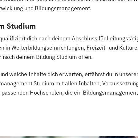
twicklung und Bildungsmanagement.
erce
em Studium
ie
nenbildung
lifiziert dich nach deinem Abschluss für Leitungstäti
en in Weiterbildungseinrichtungen, Freizeit- und Kultu
ent
Finance
r nach deinem Bildung Studium offen.
anzmanagement
Fintech
nd welche Inhalte dich erwarten, erfährst du in unsere
enbau
anagement Studium mit allen Inhalten, Voraussetzung
 passenden Hochschulen, die ein Bildungsmanagement
spsychologie
konomie
/EN)
/EN)