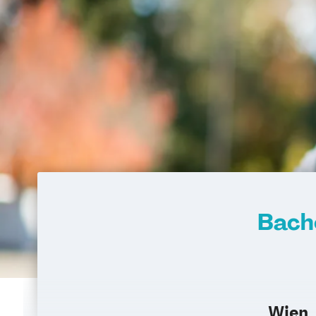
Heilpädagogik
Heilpädagogik und Ink
Heilpädagogik/Inklusionspädagogik
Hotelmanagement (DE/EN)
IT-Betrieb
IT-Management
Immobilienmanagem
Immobilienmanagement für Immobilie
Immobilienwirtschaft
Informatik
Information Technology Management 
Innovation and Entrepreneurship (DE/
International Healthcare Management
International Management (DE/EN)
Internationales Marketing
Bach
Journalismus und digitale Kommunikat
Kindheitspädagogik
Kindheitspädagogik für Erzieher:innen
Kommunikationsdesign
Kommunikatio
Kultur- und Medienpädagogik
Logist
Wien