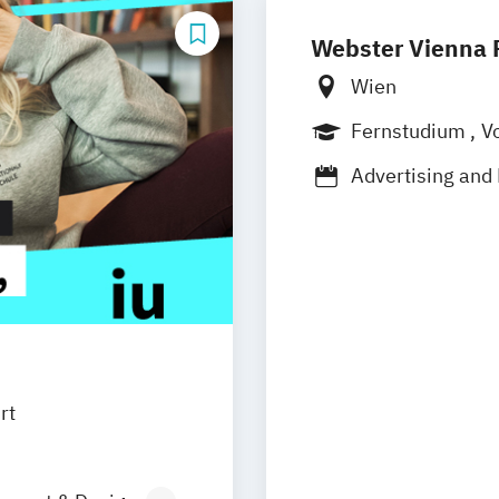
Webster Vienna P
Wien
Fernstudium
Vo
Advertising and
Business and 
Business and Or
Communication 
Criminal Justic
Education and I
Educational Tec
Environmental
rt
General Studies
Human Resourc
Human Resourc