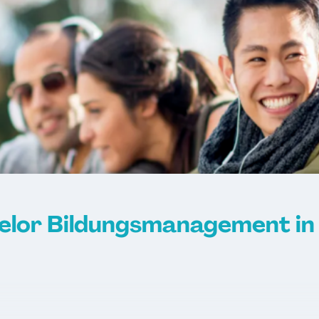
lusion
swirt/in
ent
nkaufleute
(DE/EN)
EN)
 (DE/EN)
elor Bildungsmanagement in
ion
nspsychologie
ikmanagement