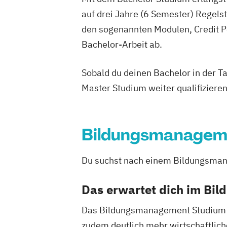
Betriebswirtschaftslehre – Office Ma
auf drei Jahre (6 Semester) Regel
Business Administration (DE/EN)
den sogenannten Modulen, Credit P
Business Intelligence
Business Intell
Cloud Computing
Coaching
Bachelor-Arbeit ab.
Coaching und Supervision
Computer S
Controlling
Customer Centricity
Sobald du deinen Bachelor in der T
Cyber Security (DE/EN)
Data Managem
Master Studium weiter qualifizieren
DevOps und Cloud Computing (DE/EN)
Digital Business (DE/EN)
Digital Business Management
Bildungsmanagem
Digital Entrepreneurship
Digital Heal
Digital Innovation and Intrapreneurshi
Du suchst nach einem Bildungsmana
Digital Product Management
Digital Transformation Management -
Das erwartet dich im Bi
Gesundheitswesen
Das Bildungsmanagement Studium ist
Digitale Betriebswirtschaftslehre
zudem deutlich mehr wirtschaftliche