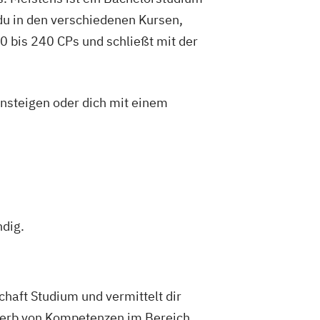
h as a Second Language
du in den verschiedenen Kursen,
 bis 240 CPs und schließt mit der
insteigen oder dich mit einem
ndig.
haft Studium und vermittelt dir
Erwerb von Kompetenzen im Bereich,