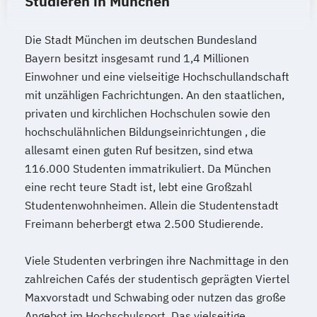
Studieren in München
Programming
Water Technology (EN)
Die Stadt München im deutschen Bundesland
Bayern besitzt insgesamt rund 1,4 Millionen
Wirtschaftsingenieurwesen (DE/EN)
Einwohner und eine vielseitige Hochschullandschaft
Wirtschaftsrecht
World Music (EN)
mit unzähligen Fachrichtungen. An den staatlichen,
privaten und kirchlichen Hochschulen sowie den
hochschulähnlichen Bildungseinrichtungen , die
allesamt einen guten Ruf besitzen, sind etwa
116.000 Studenten immatrikuliert. Da München
eine recht teure Stadt ist, lebt eine Großzahl
Studentenwohnheimen. Allein die Studentenstadt
Freimann beherbergt etwa 2.500 Studierende.
Viele Studenten verbringen ihre Nachmittage in den
zahlreichen Cafés der studentisch geprägten Viertel
Maxvorstadt und Schwabing oder nutzen das große
Angebot im Hochschulsport. Das vielseitige