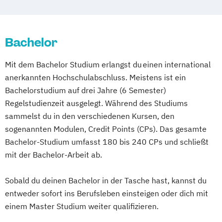
Event- und Musikmanagement
Diploma Foto- & Mediendesigner*in
Fashion Design (EN)
Diploma Fotodesigner*in
Bachelor
Film & Motion Design (EN)
Diploma Fotojournalist*in
Film und Fernsehen
Film
Diploma Game Artist
Mit dem Bachelor Studium erlangst du einen international
Television and Digital Narratives (EN)
Diploma Gamedesigner*in
anerkannten Hochschulabschluss. Meistens ist ein
Fotografie (EN)
Diploma Grafikdesigner*in
Bachelorstudium auf drei Jahre (6 Semester)
Gesundheitsmanagement und
Diploma Influencer
Regelstudienzeit ausgelegt. Während des Studiums
Sozialmanagement
Diploma Interactive Audio Designer
sammelst du in den verschiedenen Kursen, den
Healthcare Management (EN)
Diploma Kameramann/frau & Cutter
sogenannten Modulen, Credit Points (CPs). Das gesamte
Illustration (DE/EN)
Diploma Make-up Artist
Bachelor-Studium umfasst 180 bis 240 CPs und schließt
Industry 4.0: Automation
Diploma Marketing-Manager*in
mit der Bachelor-Arbeit ab.
Robotics & 3D Manufacturing (EN)
Diploma Mediendesigner*in
Information Technology (EN)
Sobald du deinen Bachelor in der Tasche hast, kannst du
Diploma Medienmanager*in
entweder sofort ins Berufsleben einsteigen oder dich mit
International Business Administration (EN)
Diploma Modedesigner*in
einem Master Studium weiter qualifizieren.
Diploma Modemanager*in
International Business and Engineering
Diploma Moderator*in