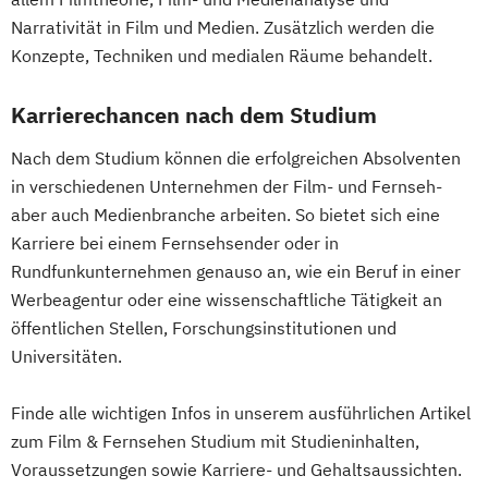
Narrativität in Film und Medien. Zusätzlich werden die
Medienproduktion
Music and Audio Production
Photography
Konzepte, Techniken und medialen Räume behandelt.
Medizinische Ernährungswissenschaft und
Ernährungstherapie
Karrierechancen nach dem Studium
Mobility and Automotive Industry (EN)
Musikproduktion (DE/EN)
Musiktherapie
Nach dem Studium können die erfolgreichen Absolventen
Pflege | ausbildungsbegleitend
in verschiedenen Unternehmen der Film- und Fernseh-
Photography (EN)
aber auch Medienbranche arbeiten. So bietet sich eine
Physician Assistant (mit Vorausbildung)
Karriere bei einem Fernsehsender oder in
Rundfunkunternehmen genauso an, wie ein Beruf in einer
Physiotherapie
Popularmusik (DE/EN)
Werbeagentur oder eine wissenschaftliche Tätigkeit an
Produktdesign - Automobildesign (EN/DE)
öffentlichen Stellen, Forschungsinstitutionen und
Produktdesign - Industriedesign (EN/DE)
Universitäten.
Projektmanagement Bau
Psychologie
Psychologie – Schwerpunkt:
Finde alle wichtigen Infos in unserem ausführlichen Artikel
Wirtschaftspsychologie
zum Film & Fernsehen Studium mit Studieninhalten,
Psychosoziale Beratung und
Voraussetzungen sowie Karriere- und Gehaltsaussichten.
Gesundheitsförderung