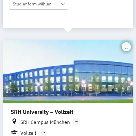
Studienform wählen
SRH University – Vollzeit
SRH Campus München
SRH Campus Heidelberg
Vollzeit