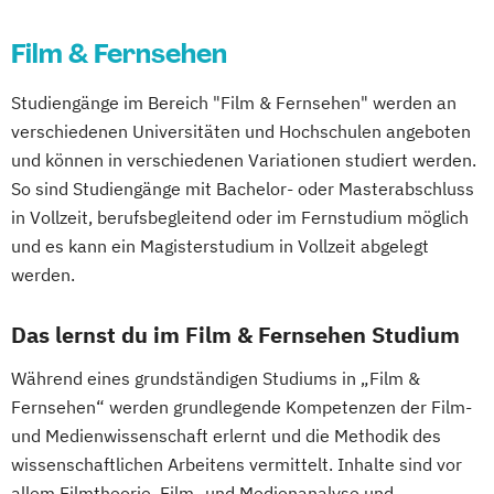
(EN)
Diploma Moderator*in & Redakteur*in
Film & Fernsehen
International Business and Leadership (EN)
Diploma Musicdesigner
Diploma Musikmanager*in
Studiengänge im Bereich "Film & Fernsehen" werden an
Internationales Hotelmanagement
Diploma Musikproduzent*in
verschiedenen Universitäten und Hochschulen angeboten
Internationales Tourismus- und
Diploma Online Redakteur*in
und können in verschiedenen Variationen studiert werden.
Eventmanagement
Diploma Online-Marketing-Manager*in
So sind Studiengänge mit Bachelor- oder Masterabschluss
Kommunikationsdesign (DE/EN)
Diploma Songwriter
in Vollzeit, berufsbegleitend oder im Fernstudium möglich
Kreatives Schreiben & Texten
und es kann ein Magisterstudium in Vollzeit abgelegt
Diploma Sport Manager*in
werden.
MBA General Management (EN)
Diploma Synchronsprecher*in
Management der Kreativwirtschaft - PR-
Diploma Tonmeister*in
Das lernst du im Film & Fernsehen Studium
Management und Journalismus
Diploma Videoproduzent*in
Management und Leadership
Electronic Music Production
Während eines grundständigen Studiums in „Film &
Maschinenbau (DE/EN)
Fashion & Textiles
Fernsehen“ werden grundlegende Kompetenzen der Film-
Medien- und Kommunikations­management
Film and Media Production
Games
und Medienwissenschaft erlernt und die Methodik des
Design & Animation
Graphic Design
wissenschaftlichen Arbeitens vermittelt. Inhalte sind vor
Medienkommunikation und
allem Filmtheorie, Film- und Medienanalyse und
Media Reporter
Music Management