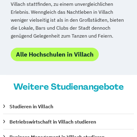
Sportmanagement
Villach stattfinden, zu einem unvergleichlichen
Supply Chain Management
Erlebnis. Wenngleich das Nachtleben in Villach
Tourismusmanagement
UX Design
weniger vielseitig ist als in den Großstädten, bieten
Umweltingenieurwesen
Vertragsrecht
die Lokale, Bars und Clubs der Stadt dennoch
Wirtschaftsinformatik (DE/EN)
genügend Gelegenheit zum Tanzen und Feiern.
Wirtschaftsingenieurwesen
Wirtschaftsingenieurwesen Medizintechnik
Alle Hochschulen in Villach
Wirtschaftspsychologie (DE/EN)
Wirtschaftsrecht
Ökonom/in
Weitere Studienangebote
Studieren in Villach
Betriebswirtschaft in Villach studieren
Business Management in Villach studieren