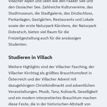
Projektmanagement (DE/EN)
Villacher Alpen und Seen wie den Faaker See und
den Ossiacher See. Zahlreiche Kulturvereine, das
Psychologie
Public Health
Stadtmuseum, die Stadtgalerie, das Dinzlschloss,
Public Management
Parkanlagen, Gastgärten, Restaurants und Lokale
Public Management für
sowie der erste Naturpark Kärntens, der Naturpark
Verwaltungsfachangestellte
Dobratsch, bieten viel Raum für die
Public Relations und Kommunikation
Freizeitgestaltung auch für die ansässigen
Pädagogik
Pädagogik
Studenten.
Bildungsberatung und Leitung
Robotics (DE/EN)
Social Media
Studieren in Villach
Software Engineering (EN)
Weitere Highlights sind der Villacher Fasching, der
Softwareentwicklung (DE/EN)
Villacher Kirchtag als größtes Brauchtumsfest in
Soziale Arbeit
Österreich und der Villacher Advent mit
Soziale Arbeit Schwerpunkt Kinder und
dazugehörigem Christkindlmarkt und adventlichen
Jugendliche
Veranstaltungen. Musik, Tanz, Kulinarik, Geselligkeit
Sozialmanagement
und ein modern interpretiertes Brauchtum machen
Sozialpädagogik und Inklusion
diese Feste, die in der historischen Altstadt von