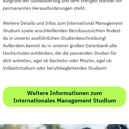
aufgrund der Globalisierung und dem stetigen Wandel vor
(DE/EN)
Sozialpädagogik und soziale Inklusion
permanenten Herausforderungen steht.
International Management (DE/EN)
Technische Mathematik
Visuelle Kultur
Internationales Marketing
Wirtschaft und Recht
Weitere Details und Infos zum International Management
Journalismus und digitale Kommunikation
Wirtschaftsinformatik
Wirtschaftsrecht
Studium sowie anschließenden Berufsaussichten findest
Kindheitspädagogik
Wissenschaft
Technik & Gesellschaft
du in unserer ausführlichen Studienbeschreibung!
Kindheitspädagogik für Erzieher:innen
Worlds of English
Außerdem kannst du in unserer großen Datenbank alle
Kommunikationsdesign
Hochschulen entdecken, die die passenden Studien für
Kommunikationspsychologie
dich anbieten, egal ob Bachelor oder Master, egal ob
Kultur- und Medienpädagogik
Vollzeitstudium oder berufsbegleitendes Studium!
Logistikmanagement
Logopädie
Machine Learning (EN)
Management (DE/EN)
Marketing
Weitere Informationen zum
Marketing und digitale Medien
Internationales Management Studium
Marketingmanagement
Maschinenbau
Master of Business Administration (DE/EN)