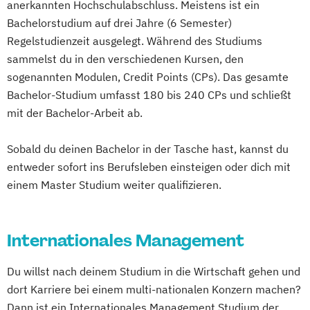
Entrepreneurship (DE/EN)
Ergotherapie
anerkannten Hochschulabschluss. Meistens ist ein
Game Studies and Engineering
Informationstechnologien -
Ernährungswissenschaften
Bachelorstudium auf drei Jahre (6 Semester)
Geographie
Multimediatechnik (DE/EN)
Erwachsenenbildung
Regelstudienzeit ausgelegt. Während des Studiums
Geographie & Regionalforschung:
Informationstechnologien - Netzwerk- und
sammelst du in den verschiedenen Kursen, den
Beratung und Personalentwicklung
Regionale Transformationen
Kommunikationstechnik (DE/EN)
sogenannten Modulen, Credit Points (CPs). Das gesamte
Eventmanagement
Facility Management
Germanistik
Integrated Systems and Circuits Design
Bachelor-Studium umfasst 180 bis 240 CPs und schließt
Finance
Germanistik im interkulturellen Kontext
(EN)
mit der Bachelor-Arbeit ab.
Accounting und Taxation (DE/EN)
Geschichte
Informatics
International Business Management (EN)
Finanzmanagement
Information Management
Sobald du deinen Bachelor in der Tasche hast, kannst du
Klientenzentrierte evidenzbasierte
Finanzmanagement für Bankkaufleute
Information and Communications
entweder sofort ins Berufsleben einsteigen oder dich mit
Gesundheitsversorgung
Fintech
Fitnessökonomie
Game Design
einem Master Studium weiter qualifizieren.
Engineering
Logopädie
Maschinenbau
Gartenbau
General Management
Information and Communications
Maschinenbau / Leichtbau
Gerontologie
Engineering: Studienzweig Autonomous
Medical Engineering and Analytics (EN)
Gesundheits- und Pflegepädagogik
Internationales Management
Systems and Robotics
Nachhaltiges Immobilienmanagement
Gesundheitsmanagement
Information and Communications
Physiotherapie
Du willst nach deinem Studium in die Wirtschaft gehen und
Gesundheitspsychologie
Engineering: Studienzweig Networks and
Public & Nonprofit-Management
dort Karriere bei einem multi-nationalen Konzern machen?
Gesundheitspädagogik
Communications
Radiologietechnologie
Soziale Arbeit
Dann ist ein Internationales Management Studium der