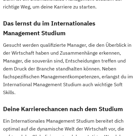
Gesundheitsökonomie
Growth Hacking
Information and Communications
richtige Weg, um deine Karriere zu starten.
Soziale Arbeit: Entwickeln und Gestalten
Growth Hacking (DE/EN)
Engineering: Studienzweig
Studyxplore Orientierungsstudienjahr
Growth Hacking for Entrepreneurs (DE/EN)
Wirtschaftsingenieurwesen
Das lernst du im Internationales
Sustainable Real Estate Management
Heilpädagogik
International Business and Economics
Management Studium
Systems Design (EN)
Heilpädagogik und Inklusion
International Management
Systems Engineering (DE/EN)
Heilpädagogik/Inklusionspädagogik
Gesucht werden qualifizierte Manager, die den Überblick in
Kreatives Schreiben und Schreibkulturen
Wirtschaft - Business Management
Hotelmanagement (DE/EN)
der Wirtschaft haben und Zusammenhänge erkennen,
Lehramt
Liberal Arts
Management
Wirtschaft - Digital Business Management
IT-Betriebswirt/in
IT-Management
Manager, die souverän sind, Entscheidungen treffen und
Economics
and Data Science
Wirtschaft - Digital Marketing & Sales (EN)
dem Druck der Branche standhalten können. Neben
Immobilienmanagement
Mathematics
Wirtschaft - Digital Tax & Accounting
fachspezifischen Managementkompetenzen, erlangst du im
Immobilienmanagement für
Media and Convergence Management
Wirtschaft - Hotel Management
International Management Studium auch wichtige Soft
Immobilienkaufleute
Medien
Kommunikation und Kultur
Wirtschaft - Intercultural Management (EN)
Skills.
Immobilienwirtschaft
Informatik
Medien- und
Information Technology Management
Kommunikationswissenschaften
Deine Karrierechancen nach dem Studium
Wirtschaft - Public Management
(DE/EN)
Philosophie
Psychologie
Wirtschaft - Wirtschaftspsychologie
Innovation and Entrepreneurship (DE/EN)
Ein Internationales Management Studium bereitet dich
Robotics and Artificial Intelligence
Wirtschaftsingenieurwesen
International Healthcare Management
optimal auf die dynamische Welt der Wirtschaft vor, die
Romanistik
Slawistik